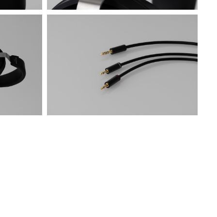
7R406337.jpg
1.99 MB
7R406381.jpg
5.51 MB