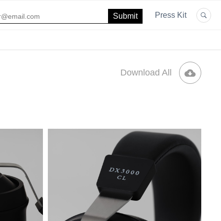
Press Kit
Download All