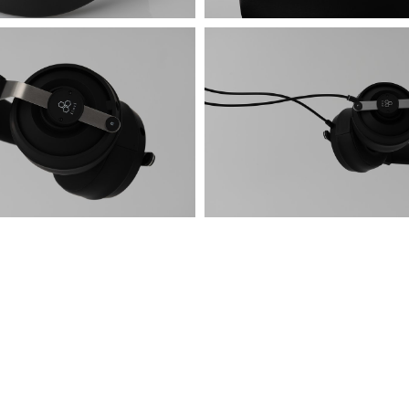
pg
7R406342.jpg
1.94 MB
pg
7R406318.jpg
1.64 MB