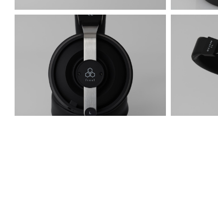
7R406311.jpg
7R406352.j
1.6 MB
1.93 MB
7R406334_ym.jpg
7R406323.j
1.94 MB
1.72 MB